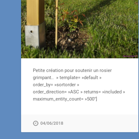
Petite création pour soutenir un rosier
grimpant.. » template= »default »
order_by= »sortorder »
order_direction= »ASC » returns= »included »
maximum_entity_count= »500″]
04/06/2018