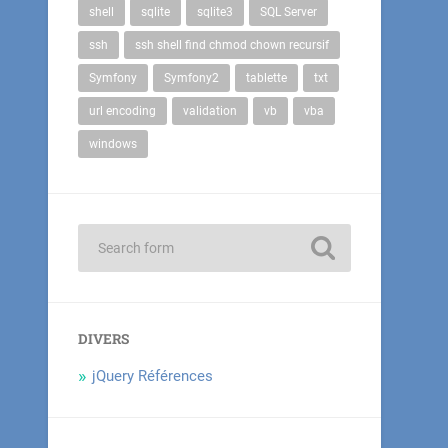
shell
sqlite
sqlite3
SQL Server
ssh
ssh shell find chmod chown recursif
Symfony
Symfony2
tablette
txt
url encoding
validation
vb
vba
windows
DIVERS
jQuery Références