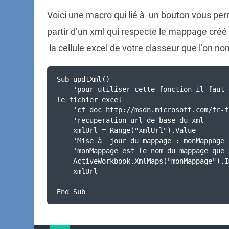
Voici une macro qui lié à un bouton vous per
partir d’un xml qui respecte le mappage créé 
la cellule excel de votre classeur que l’on n
Sub updtXml()

    'pour utiliser cette fonction il faut dans un premier temps importer des mappages dans 
le fichier excel

    'cf doc http://msdn.microsoft.com/fr-fr/library/office/gg469857.aspx

    'recuperation url de base du xml

    xmlUrl = Range("xmlUrl").Value

    'Mise à  jour du mappage : monMappage

    'monMappage est le nom du mappage que vous avez importé dans le tuto ci-dessus

    ActiveWorkbook.XmlMaps("monMappage").Import URL:= _

    xmlUrl _

End Sub