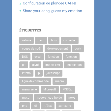
Configurateur de plongée CAH-B
Share your song, guess my emotion
ÉTIQUETTES
astuce
bash
bois
converter
coupe de noël
developpement
dock
DOS
excel
fonction
function
git
givré
import xml
installation
interro
ip
javascript
ligne de commande
macro
menuiserie
Microsoft
MSSQL
mysql
nage en eau froide
news
php
rtf
rtf2txt
samsung