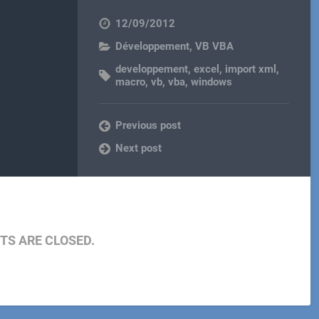
12/09/2012
Développement
,
VB VBA
developpement
,
excel
,
import xml
,
macro
,
vb
,
vba
,
windows
Previous post
Next post
S ARE CLOSED.