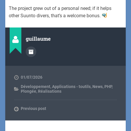
The project grew out of a personal need; if it helps
other Suunto divers, that’s a welcome bonus.
guillaume
01/07/2026
Développement
,
Applications - toutils
,
News
,
PHP
,
Plongée
,
Réalisations
Previous post