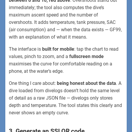
between 8 and 10, red above
. Overshoots stand out
immediately; the tool also computes the dive’s
maximum ascent speed and the number of
overshoots. It adds temperature, tank pressure, SAC
(air consumption) and — when the data exists — GF99,
with an explanation of what it means.
The interface is
built for mobile
: tap the chart to read
values, pinch to zoom, and a
fullscreen mode
maximises the curve for comfortable reading on a
phone, at the water’s edge.
One thing I care about:
being honest about the data
. A
dive loaded from divelogs doesn’t hold the same level
of detail as a raw JSON file — divelogs only stores
depth and temperature. The tool states this clearly and
never shows an empty curve.
3. Generate an SSI QR code