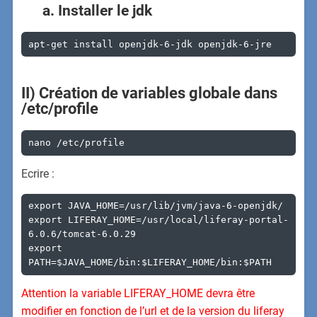
a. Installer le jdk
apt-get install openjdk-6-jdk openjdk-6-jre
II) Création de variables globale dans
/etc/profile
nano /etc/profile
Ecrire :
export JAVA_HOME=/usr/lib/jvm/java-6-openjdk/

export LIFERAY_HOME=/usr/local/liferay-portal-
6.0.6/tomcat-6.0.29

export 
PATH=$JAVA_HOME/bin:$LIFERAY_HOME/bin:$PATH
Attention la variable LIFERAY_HOME devra être
modifier en fonction de l’url et de la version du liferay