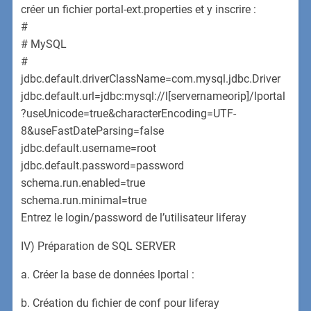
créer un fichier portal-ext.properties et y inscrire :
#
# MySQL
#
jdbc.default.driverClassName=com.mysql.jdbc.Driver
jdbc.default.url=jdbc:mysql://l[servernameorip]/lportal
?useUnicode=true&characterEncoding=UTF-
8&useFastDateParsing=false
jdbc.default.username=root
jdbc.default.password=password
schema.run.enabled=true
schema.run.minimal=true
Entrez le login/password de l’utilisateur liferay
IV) Préparation de SQL SERVER
a. Créer la base de données lportal :
b. Création du fichier de conf pour liferay