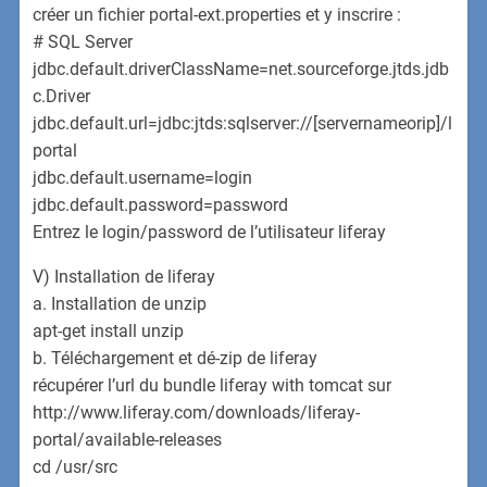
créer un fichier portal-ext.properties et y inscrire :
# SQL Server
jdbc.default.driverClassName=net.sourceforge.jtds.jdb
c.Driver
jdbc.default.url=jdbc:jtds:sqlserver://[servernameorip]/l
portal
jdbc.default.username=login
jdbc.default.password=password
Entrez le login/password de l’utilisateur liferay
V) Installation de liferay
a. Installation de unzip
apt-get install unzip
b. Téléchargement et dé-zip de liferay
récupérer l’url du bundle liferay with tomcat sur
http://www.liferay.com/downloads/liferay-
portal/available-releases
cd /usr/src