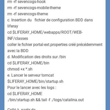
rm -rf sevencogs-hook
rm -rf sevencogs-mobile-theme
rm -rf sevencogs-theme
c. Insertion du fichier de configuration BDD dans
liferay
cd $LIFERAY_HOME/webapps/ROOT/WEB-
INF/classes
coller le fichier portal-ext.properties créé précédemment
avec la BDD
d. Modification des droits sur /bin
cd $LIFERAY_HOME/bin
chmod +x *.sh
e. Lancer le serveur tomcat
$LIFERAY_HOME/bin/startup.sh
Pour le lancer avec les logs :
cd $LIFERAY_HOME
./bin/startup.sh && tail -f ./logs/catalina.out
Collé à partir de