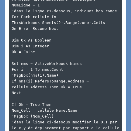
NumLigne = 1

'dans la ligne ci-dessous, indiquez bon range

For Each cellule In 
ThisWorkbook.Sheets(2).Range(zone).Cells

On Error Resume Next

Dim Ok As Boolean

Dim i As Integer

Ok = False

Set nms = ActiveWorkbook.Names

For i = 1 To nms.Count

'MsgBox(nms(i).Name)

If nms(i).RefersToRange.Address = 
cellule.Address Then Ok = True

Next

If Ok = True Then

Nom_Cell = cellule.Name.Name

'MsgBox (Nom_Cell)

'dans la ligne ci-dessous modifier le 0,1 par 
le x,y de deplacement par rapport a la cellule 