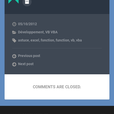
05/10/2012
Développement
,
VB VBA
astuce
,
excel
,
fonction
,
function
,
vb
,
vba
Previous post
Next post
COMMENTS ARE CLOSED.