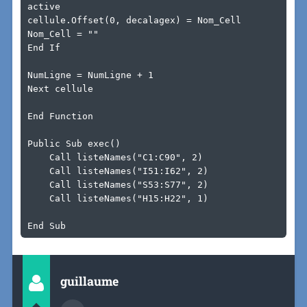
active

cellule.Offset(0, decalagex) = Nom_Cell

Nom_Cell = ""

End If

NumLigne = NumLigne + 1

Next cellule

End Function

Public Sub exec()

    Call listeNames("C1:C90", 2)

    Call listeNames("I51:I62", 2)

    Call listeNames("S53:S77", 2)

    Call listeNames("H15:H22", 1)

End Sub
guillaume